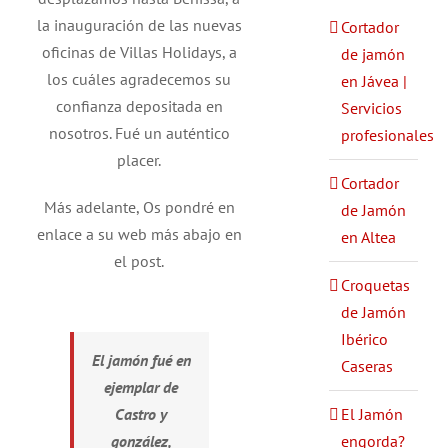
la inauguración de las nuevas
Cortador
oficinas de Villas Holidays, a
de jamón
los cuáles agradecemos su
en Jávea |
confianza depositada en
Servicios
nosotros. Fué un auténtico
profesionales
placer.
Cortador
Más adelante, Os pondré en
de Jamón
enlace a su web más abajo en
en Altea
el post.
Croquetas
de Jamón
Ibérico
El jamón fué en
Caseras
ejemplar de
El Jamón
Castro y
engorda?
gonzález,