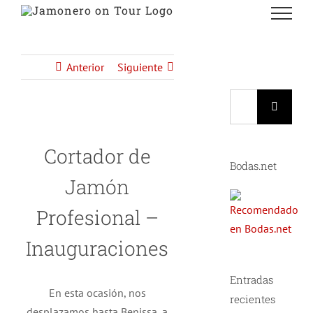
Saltar
al
contenido
Anterior
Siguiente
Buscar:
Cortador de
Bodas.net
Jamón
Profesional –
Inauguraciones
Entradas
En esta ocasión, nos
recientes
desplazamos hasta Benissa, a