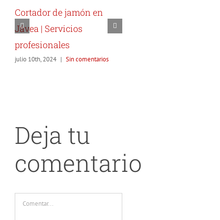
Cortador de Jamó
Cortador de jamón en
Altea
Jávea | Servicios
noviembre 23rd, 2021
|
2 
profesionales
julio 10th, 2024
|
Sin comentarios
Deja tu
comentario
Comentar