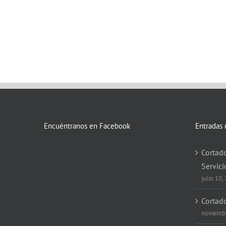
Encuéntranos en Facebook
Entradas 
Cortado
Servici
julio 10,
Cortad
noviembr