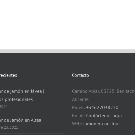
recientes
Contacto
r de jamón en Jávea |
Camino Abiar, 03725, Benitache
os profesionales
Alicante
 2024
Móvil:
+34622038220
Email:
Contáctenos aquí
or de Jamón en Altea
Web:
Jamonero on Tour
e 23, 2021