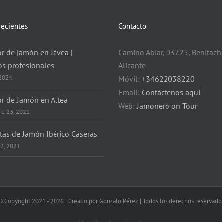
recientes
Contacto
r de jamón en Jávea |
Camino Abiar, 03725, Benitache
os profesionales
Alicante
 2024
Móvil:
+34622038220
Email:
Contáctenos aquí
or de Jamón en Altea
Web:
Jamonero on Tour
e 23, 2021
tas de Jamón Ibérico Caseras
22, 2021
© Copyright 2021 -
2026 | Creado por Gonzalo Pérez | Todos los derechos reservado