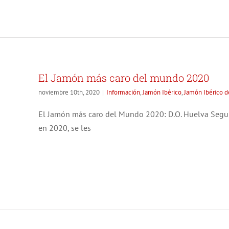
ndo
o de
El Jamón más caro del mundo 2020
noviembre 10th, 2020
|
Información
,
Jamón Ibérico
,
Jamón Ibérico d
El Jamón más caro del Mundo 2020: D.O. Huelva Segu
en 2020, se les
El
el
érico