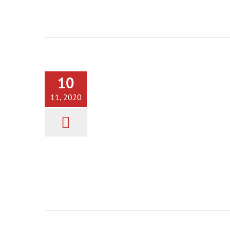
El Jamón más caro del mu
2020
Información
Jamón Ibérico
Jamón Ibéric
Bellota
10
11, 2020
Florencio Sanchidrián – 
mejor cortador de Jamón d
mundo
Cortador de Jamón
Información
Jamón Ib
de Bellota
Posts