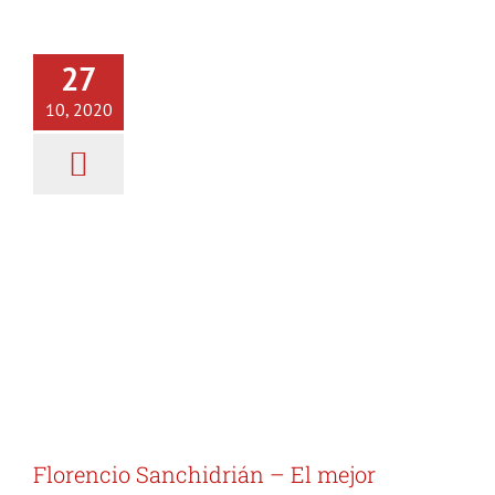
Florencio Sanchidrián – El
mejor cortador de Jamón del
27
mundo
10, 2020
Cortador de Jamón
Información
Jamón Ibérico
de Bellota
Posts
Florencio Sanchidrián – El mejor