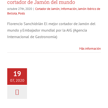
cortador de Jamón del mundo
octubre 27th, 2020
|
Cortador de Jamón
,
Información
,
Jamón Ibérico de
Bellota
,
Posts
Florencio Sanchidrián El mejor cortador de Jamón del
mundo y Embajador mundial por la AIG (Agencia
Internacional de Gastronomía)
Más información
Curso Cortador Profesional de
19
Jamón – EICJ
07, 2020
Cortador de Jamón
Información
Jamón Ibérico