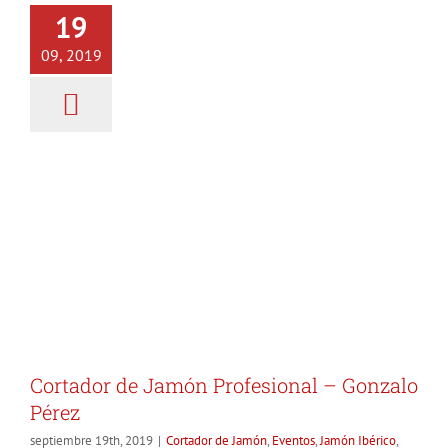
Cortador de Jamón Profesional
19
– Gonzalo Pérez
09, 2019
Cortador de Jamón
Eventos
Jamón Ibérico
Posts
Cortador de Jamón Profesional – Gonzalo
Pérez
septiembre 19th, 2019
|
Cortador de Jamón
,
Eventos
,
Jamón Ibérico
,