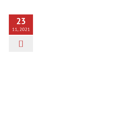
Cortador de Jamón en Altea
Cortador de Jamón
Eventos
23
11, 2021