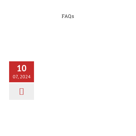
FAQs
Cortador de jamón en Jávea |
Servicios profesionales
10
Cortador de Jamón
Eventos
Posts
07, 2024