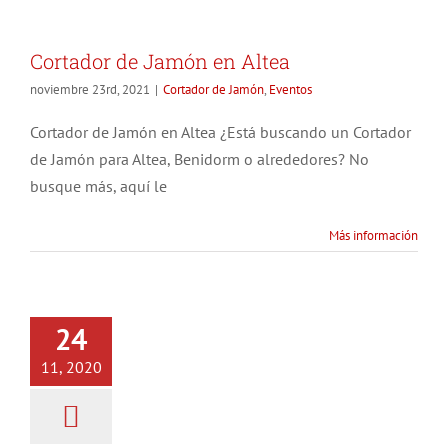
Cortador de Jamón en Altea
noviembre 23rd, 2021
|
Cortador de Jamón
,
Eventos
Cortador de Jamón en Altea ¿Está buscando un Cortador
de Jamón para Altea, Benidorm o alrededores? No
busque más, aquí le
Más información
El Jamón engorda? Cuál
24
engorda más?
11, 2020
Información
Jamón Ibérico
Jamón Ibérico de
Bellota
Posts