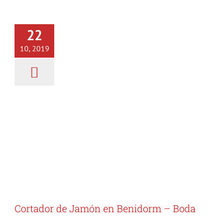
Cortador de Jamón en
22
Benidorm – Boda – Finca
Camino Viejo.
10, 2019
Cortador de Jamón
Eventos
Jamón Ibérico
Posts
Cortador de Jamón en Benidorm – Boda