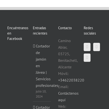
Encuéntranos
Entradas
Contacto
Redes
en
recientes
sociales
Facebook
Camino
Cortador
Abiar,
de
03725,
jamón
Benitachell,
en
Alicante
Jávea |
Móvil:
Servicios
+34622038220
profesionales
Email:
julio 10,
Contáctenos
2024
aquí
Web:
Cortador