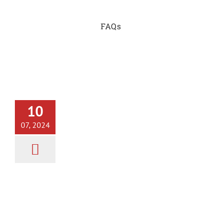
FAQs
Cortador de jamón en Jávea |
Servicios profesionales
10
Cortador de Jamón
Eventos
Posts
07, 2024