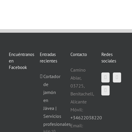
Encuéntranos
Entradas
Contacto
Redes
en
recientes
sociales
Facebook
Camino
Cortador
Abiar,
de
03725,
jamón
Benitachell,
en
Alicante
Jávea |
Móvil:
Servicios
+34622038220
profesionales
Email:
julio 10,