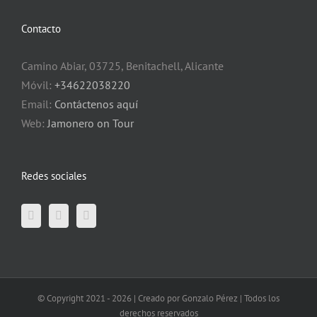
Contacto
Camino Abiar, 03725, Benitachell, Alicante
Móvil:
+34622038220
Email:
Contáctenos aquí
Web:
Jamonero on Tour
Redes sociales
© Copyright 2021 -
2026 | Creado por Gonzalo Pérez | Todos los
derechos reservados